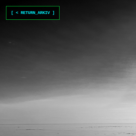
Skip to content
[ < RETURN_ARKIV ]