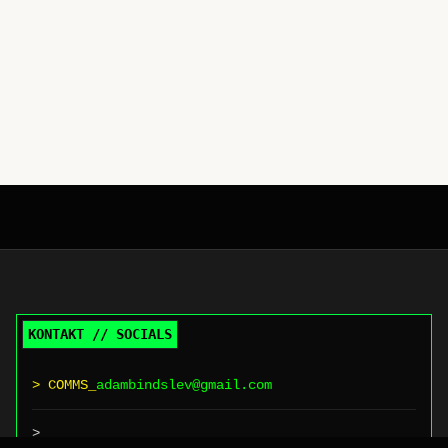
KONTAKT // SOCIALS
> COMMS_
adambindslev@gmail.com
>
[LinkedIn]
[Instagram]
[Threads]
[Expressional]